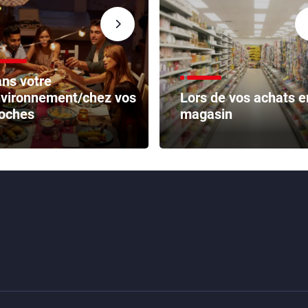
ns votre
vironnement/chez vos
Lors de vos achats e
oches
magasin