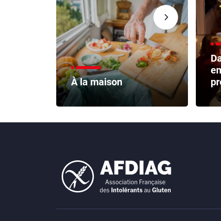
Da
en
À la maison
pr