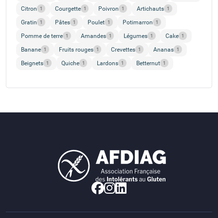
Citron
Courgette
Poivron
Artichauts
1
1
1
1
Gratin
Pâtes
Poulet
Potimarron
1
1
1
1
Pomme de terre
Amandes
Légumes
Cake
1
1
1
1
Banane
Fruits rouges
Crevettes
Ananas
1
1
1
1
Beignets
Quiche
Lardons
Betternut
1
1
1
1