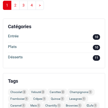
1
2
3
4
>
Catégories
Entrée
10
Plats
10
Désserts
11
Tags
Chocolat
Velouté
Carottes
Champignons
2
2
2
1
Framboise
Crêpes
Quinoa
Lasagnes
1
1
1
1
Caramel
Maïs
Chantilly
Brownies
Œufs
1
1
1
1
1