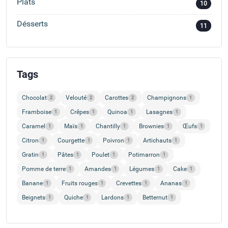
Plats
10
Désserts
11
Tags
Chocolat
Velouté
Carottes
Champignons
2
2
2
1
Framboise
Crêpes
Quinoa
Lasagnes
1
1
1
1
Caramel
Maïs
Chantilly
Brownies
Œufs
1
1
1
1
1
Citron
Courgette
Poivron
Artichauts
1
1
1
1
Gratin
Pâtes
Poulet
Potimarron
1
1
1
1
Pomme de terre
Amandes
Légumes
Cake
1
1
1
1
Banane
Fruits rouges
Crevettes
Ananas
1
1
1
1
Beignets
Quiche
Lardons
Betternut
1
1
1
1