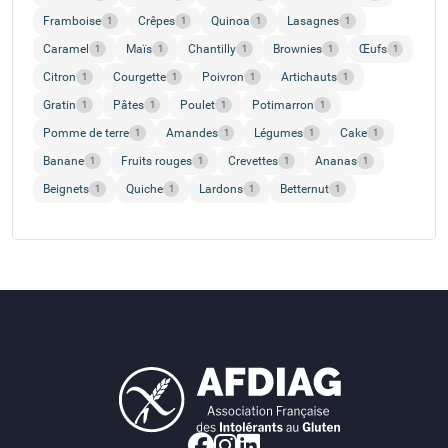
Framboise
Crêpes
Quinoa
Lasagnes
1
1
1
1
Caramel
Maïs
Chantilly
Brownies
Œufs
1
1
1
1
1
Citron
Courgette
Poivron
Artichauts
1
1
1
1
Gratin
Pâtes
Poulet
Potimarron
1
1
1
1
Pomme de terre
Amandes
Légumes
Cake
1
1
1
1
Banane
Fruits rouges
Crevettes
Ananas
1
1
1
1
Beignets
Quiche
Lardons
Betternut
1
1
1
1