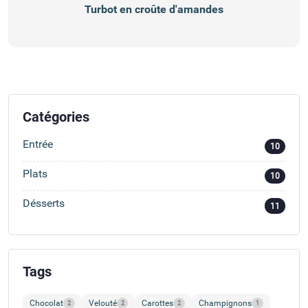
Turbot en croûte d'amandes
Catégories
Entrée
10
Plats
10
Désserts
11
Tags
Chocolat
Velouté
Carottes
Champignons
2
2
2
1