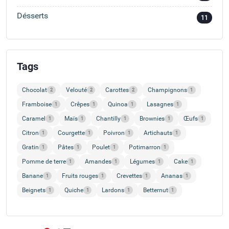
Désserts
11
Tags
Chocolat
Velouté
Carottes
Champignons
2
2
2
1
Framboise
Crêpes
Quinoa
Lasagnes
1
1
1
1
Caramel
Maïs
Chantilly
Brownies
Œufs
1
1
1
1
1
Citron
Courgette
Poivron
Artichauts
1
1
1
1
Gratin
Pâtes
Poulet
Potimarron
1
1
1
1
Pomme de terre
Amandes
Légumes
Cake
1
1
1
1
Banane
Fruits rouges
Crevettes
Ananas
1
1
1
1
Beignets
Quiche
Lardons
Betternut
1
1
1
1