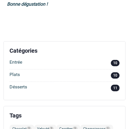
Bonne dégustation !
Catégories
Entrée
10
Plats
10
Désserts
11
Tags
Chocolat
Velouté
Carottes
Champignons
2
2
2
1