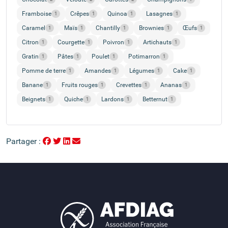
Framboise
Crêpes
Quinoa
Lasagnes
1
1
1
1
Caramel
Maïs
Chantilly
Brownies
Œufs
1
1
1
1
1
Citron
Courgette
Poivron
Artichauts
1
1
1
1
Gratin
Pâtes
Poulet
Potimarron
1
1
1
1
Pomme de terre
Amandes
Légumes
Cake
1
1
1
1
Banane
Fruits rouges
Crevettes
Ananas
1
1
1
1
Beignets
Quiche
Lardons
Betternut
1
1
1
1
Partager :