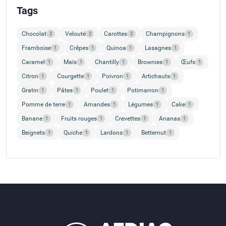
Tags
Chocolat
Velouté
Carottes
Champignons
2
2
2
1
Framboise
Crêpes
Quinoa
Lasagnes
1
1
1
1
Caramel
Maïs
Chantilly
Brownies
Œufs
1
1
1
1
1
Citron
Courgette
Poivron
Artichauts
1
1
1
1
Gratin
Pâtes
Poulet
Potimarron
1
1
1
1
Pomme de terre
Amandes
Légumes
Cake
1
1
1
1
Banane
Fruits rouges
Crevettes
Ananas
1
1
1
1
Beignets
Quiche
Lardons
Betternut
1
1
1
1