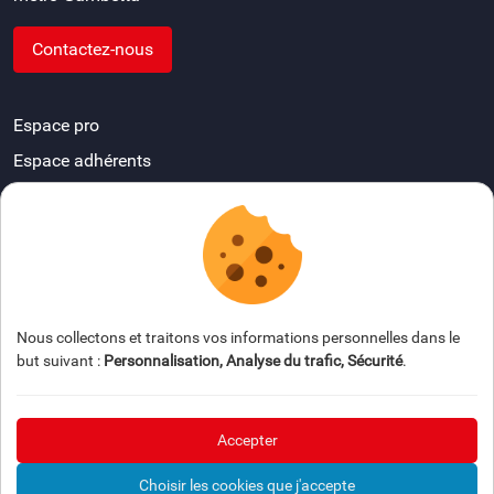
Contactez-nous
Espace pro
Espace adhérents
Devenir délégué départemental
FAQ
Espace presse
Nous collectons et traitons vos informations personnelles dans le
but suivant :
Personnalisation, Analyse du trafic, Sécurité
.
Accepter
© 2026 AFDIAG — Tous droits réservés
Mention légale
Choisir les cookies que j'accepte
Gestion des cookies
Crédits
Plan du site