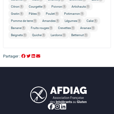
Citron
Courgette
Poivron
Artichauts
1
1
1
1
Gratin
Pâtes
Poulet
Potimarron
1
1
1
1
Pomme de terre
Amandes
Légumes
Cake
1
1
1
1
Banane
Fruits rouges
Crevettes
Ananas
1
1
1
1
Beignets
Quiche
Lardons
Betternut
1
1
1
1
Partager :