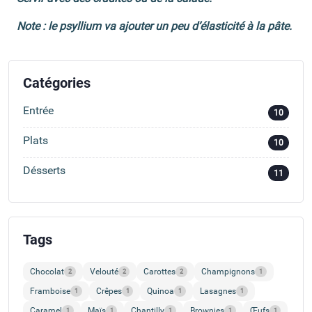
Note : le psyllium va ajouter un peu d’élasticité à la pâte.
Catégories
Entrée
10
Plats
10
Désserts
11
Tags
Chocolat
Velouté
Carottes
Champignons
2
2
2
1
Framboise
Crêpes
Quinoa
Lasagnes
1
1
1
1
Caramel
Maïs
Chantilly
Brownies
Œufs
1
1
1
1
1