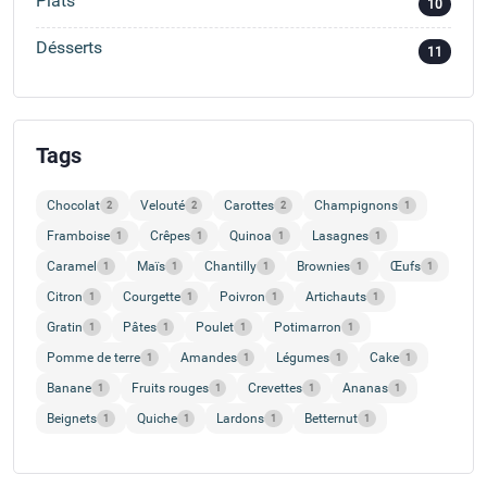
Plats
10
Désserts
11
Tags
Chocolat
Velouté
Carottes
Champignons
2
2
2
1
Framboise
Crêpes
Quinoa
Lasagnes
1
1
1
1
Caramel
Maïs
Chantilly
Brownies
Œufs
1
1
1
1
1
Citron
Courgette
Poivron
Artichauts
1
1
1
1
Gratin
Pâtes
Poulet
Potimarron
1
1
1
1
Pomme de terre
Amandes
Légumes
Cake
1
1
1
1
Banane
Fruits rouges
Crevettes
Ananas
1
1
1
1
Beignets
Quiche
Lardons
Betternut
1
1
1
1