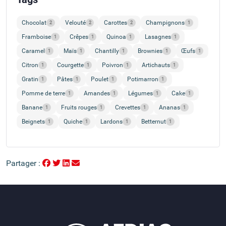
Chocolat
Velouté
Carottes
Champignons
2
2
2
1
Framboise
Crêpes
Quinoa
Lasagnes
1
1
1
1
Caramel
Maïs
Chantilly
Brownies
Œufs
1
1
1
1
1
Citron
Courgette
Poivron
Artichauts
1
1
1
1
Gratin
Pâtes
Poulet
Potimarron
1
1
1
1
Pomme de terre
Amandes
Légumes
Cake
1
1
1
1
Banane
Fruits rouges
Crevettes
Ananas
1
1
1
1
Beignets
Quiche
Lardons
Betternut
1
1
1
1
Partager :