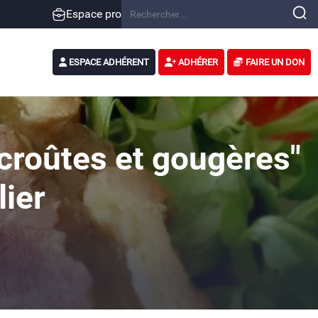
Espace pro
ESPACE ADHÉRENT
ADHÉRER
FAIRE UN DON
n croûtes et gougères"
lier