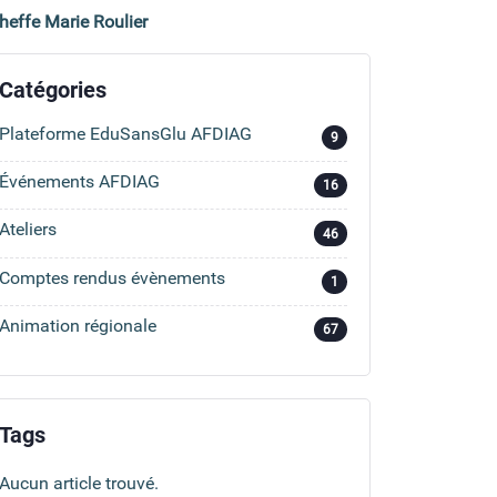
cheffe Marie Roulier
Catégories
Plateforme EduSansGlu AFDIAG
9
Événements AFDIAG
16
Ateliers
46
Comptes rendus évènements
1
Animation régionale
67
Tags
Aucun article trouvé.