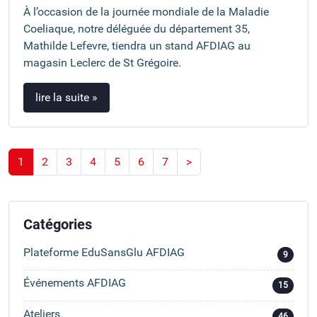
À l’occasion de la journée mondiale de la Maladie
Coeliaque, notre déléguée du département 35,
Mathilde Lefevre, tiendra un stand AFDIAG au
magasin Leclerc de St Grégoire.
lire la suite »
1
2
3
4
5
6
7
>
Catégories
Plateforme EduSansGlu AFDIAG
9
Événements AFDIAG
15
Ateliers
46