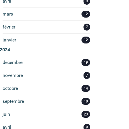
avril
9
mars
12
février
7
janvier
12
2024
décembre
19
novembre
7
octobre
14
septembre
10
juin
23
avril
9